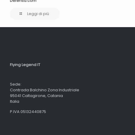
Defensa.com
Leggi di più
Flying Legend IT
Sede:
Contrada Balchino Zona Industriale
95041 Caltagirone, Catania
Italia
P.IVA 05132440875