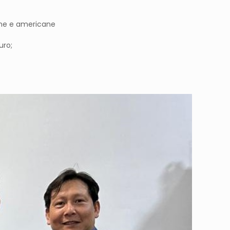
iane e americane
uro;
o