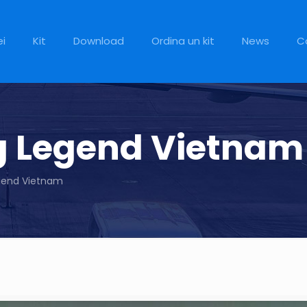
ei
Kit
Download
Ordina un kit
News
C
ng Legend Vietnam
egend Vietnam