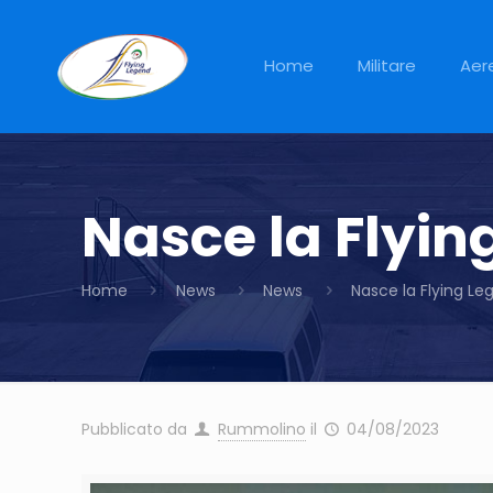
Home
Militare
Aer
Nasce la Flyi
Home
News
News
Nasce la Flying L
Pubblicato da
Rummolino
il
04/08/2023