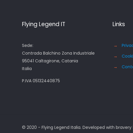
Flying Legend IT
Links
Sede:
→
Priva
Contrada Balchino Zona Industriale
→
Cooki
95041 Caltagirone, Catania
→
Conta
Italia
P.IVA 05132440875
© 2020 - Flying Legend Italia. Developed with bravery